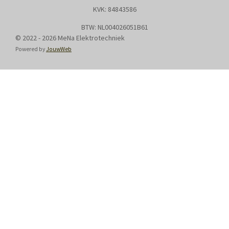
KVK: 8
4843586
BTW: NL004026051B61
© 2022 - 2026 MeNa Elektrotechniek
Powered by
JouwWeb