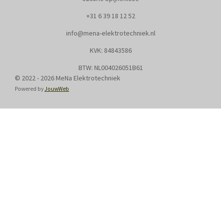
+31
6 39 18 12 52
info@mena-elektrotechniek.nl
KVK: 8
4843586
BTW: NL004026051B61
© 2022 - 2026 MeNa Elektrotechniek
Powered by
JouwWeb