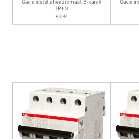
Gacia installatieautomaat B-karak
Gacia i
1P+N
€ 8,44