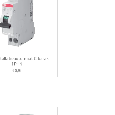
tallatieautomaat C-karak
1P+N
€ 8,95