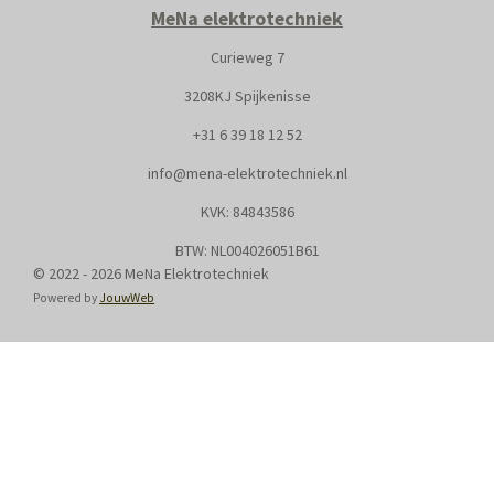
MeNa elektrotechniek
Curieweg 7
3208KJ Spijkenisse
+31
6 39 18 12 52
info@mena-elektrotechniek.nl
KVK: 8
4843586
BTW: NL004026051B61
© 2022 - 2026 MeNa Elektrotechniek
Powered by
JouwWeb