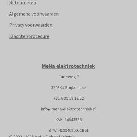
Retourneren
Algemene voorwaarden
Privacy voorwaarden
Klachtenprocedure
MeNa elektrotechniek
Curieweg 7
3208KJ Spijkenisse
+31
6 39 18 12 52
info@mena-elektrotechniek.nl
KVK: 8
4843586
BTW: NL004026051B61
© 2022 - 2026 MeNa Elektrotechniek