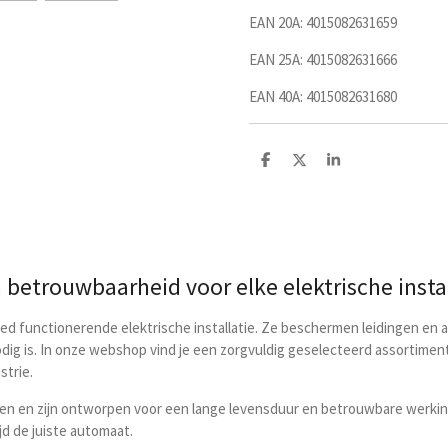
EAN 20A: 4015082631659
EAN 25A: 4015082631666
EAN 40A:
4015082631680
D
D
S
e
e
h
l
e
a
e
l
r
n
e
 betrouwbaarheid voor elke elektrische insta
goed functionerende elektrische installatie. Ze beschermen leidingen e
dig is. In onze webshop vind je een zorgvuldig geselecteerd assortiment
strie.
n en zijn ontworpen voor een lange levensduur en betrouwbare werking.
ijd de juiste automaat.