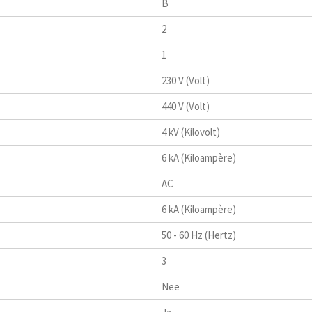
B
2
1
230 V (Volt)
440 V (Volt)
4 kV (Kilovolt)
6 kA (Kiloampère)
AC
6 kA (Kiloampère)
50 - 60 Hz (Hertz)
3
Nee