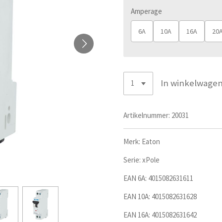
Amperage
6A
10A
16A
20
In winkelwage
Artikelnummer:
20031
Merk: Eaton
Serie:
xPole
EAN 6A: 4015082631611
EAN 10A: 4015082631628
EAN 16A:
4015082631642