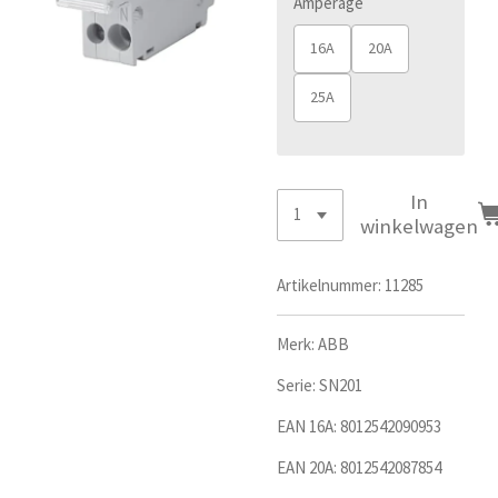
Amperage
16A
20A
25A
In
winkelwagen
Artikelnummer:
11285
Merk: ABB
Serie:
SN201
EAN 16A:
8012542090953
EAN 20A: 8012542087854