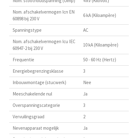
Nom. stoothoudspanning (Uimp)
4 kV (Kilovolt)
Nom. afschakelvermogen Icn EN
6 kA (Kiloampère)
60898 bij 230 V
Spanningstype
AC
Nom. afschakelvermogen Icu IEC
10 kA (Kiloampère)
60947-2 bij 230 V
Frequentie
50 - 60 Hz (Hertz)
Energiebegrenzingsklasse
3
Inbouwmontage (stucwerk)
Nee
Meeschakelende nul
Ja
Overspanningscategorie
3
Vervuilingsgraad
2
Nevenapparaat mogelijk
Ja