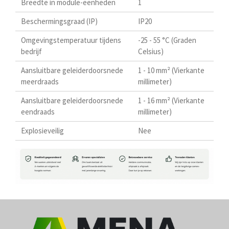
Breedte in module-eenheden
1
Beschermingsgraad (IP)
IP20
Omgevingstemperatuur tijdens
-25 - 55 °C (Graden
bedrijf
Celsius)
Aansluitbare geleiderdoorsnede
1 - 10 mm² (Vierkante
meerdraads
millimeter)
Aansluitbare geleiderdoorsnede
1 - 16 mm² (Vierkante
eendraads
millimeter)
Explosieveilig
Nee