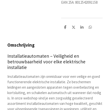
EAN 25A: 8012542091158
D
D
S
D
e
e
h
e
l
e
a
l
e
l
r
e
n
e
n
Omschrijving
Installatieautomaten – Veiligheid en
betrouwbaarheid voor elke elektrische
installatie
Installatieautomaten zijn onmisbaar voor een veilige en goed
functionerende elektrische installatie. Ze beschermen
leidingen en aangesloten apparaten tegen overbelasting en
kortsluiting, en schakelen automatisch uit wanneer dat nodig
is. In onze webshop vind je een zorgvuldig geselecteerd
assortiment installatieautomaten van hoge kwaliteit, geschikt
voor uiteenlopende toepassingen in woningen, utiliteit en