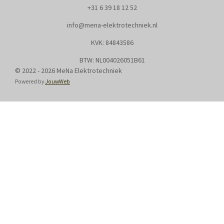
+31
6 39 18 12 52
info@mena-elektrotechniek.nl
KVK: 8
4843586
BTW: NL004026051B61
© 2022 - 2026 MeNa Elektrotechniek
Powered by
JouwWeb