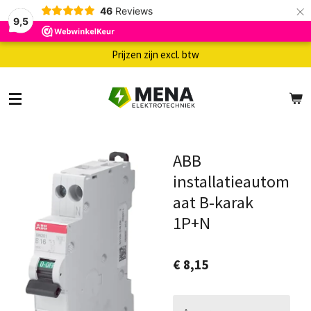
×
46
Reviews
9,5
Prijzen zijn excl. btw
ABB
installatieautom
aat B-karak
1P+N
€ 8,15