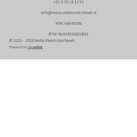
+31
6 39 18 12 52
info@mena-elektrotechniek.nl
KVK: 8
4843586
BTW: NL004026051B61
© 2022 - 2026 MeNa Elektrotechniek
Powered by
JouwWeb