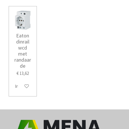
Eaton
dinrail
wcd
met
randaar
de
€ 13,62
In winkelwagen