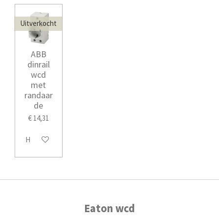
Uitverkocht
ABB
dinrail
wcd
met
randaar
de
€ 14,31
Houd mij op de hoogte
Eaton wcd