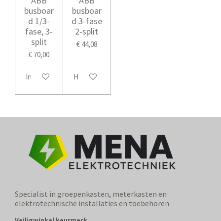
ABB
ABB
busboar
busboar
d 1/3-
d 3-fase
fase, 3-
2-split
split
€ 44,08
€ 70,00
In winkelwagen
Houd mij op de hoogte
Specialist in groepenkasten, meterkasten en
elektrotechnische installaties en toebehoren
Veiligwinkel keurmerk