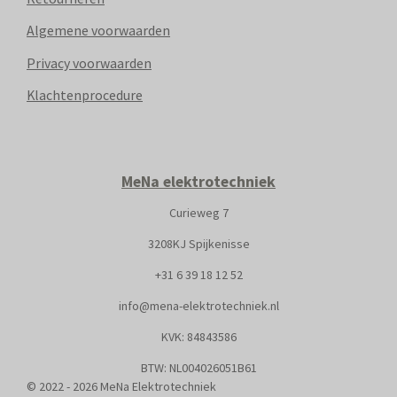
Algemene voorwaarden
Privacy voorwaarden
Klachtenprocedure
MeNa elektrotechniek
Curieweg 7
3208KJ Spijkenisse
+31
6 39 18 12 52
info@mena-elektrotechniek.nl
KVK: 8
4843586
BTW: NL004026051B61
© 2022 - 2026 MeNa Elektrotechniek