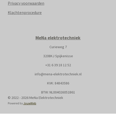
Privacy voorwaarden
Klachtenprocedure
MeNa elektrotechniek
Curieweg 7
3208KJ Spijkenisse
+31
6 39 18 12 52
info@mena-elektrotechniek.nl
KVK: 8
4843586
BTW: NL004026051B61
© 2022 - 2026 MeNa Elektrotechniek
Powered by
JouwWeb