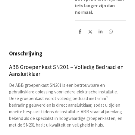
iets langer zijn dan
normaal.
D
D
S
D
e
e
h
e
l
e
a
l
e
l
r
e
n
e
n
Omschrijving
ABB Groepenkast SN201 – Volledig Bedraad en
Aansluitklaar
De ABB groepenkast SN201 is een betrouwbare en
gebruiksklare oplossing voor iedere elektrische installatie.
Deze groepenkast wordt volledig bedraad met 6mm²
bedrading geleverd en is direct aansluitklaar, zodat u tijd en
moeite bespaart tijdens de installatie. ABB staat al jarenlang
bekend als dé specialist in hoogwaardige groepenkasten, en
met de SN201 haalt u kwaliteit en veiligheid in huis.