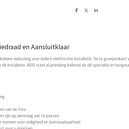
D
D
S
e
e
h
l
e
a
e
l
r
n
e
edraad en Aansluitklaar
klare oplossing voor iedere elektrische installatie. Deze groepenkast 
ns de installatie. ABB staat al jarenlang bekend als dé specialist in hoo
ing
ken van de foto
n zijn op aanvraag aan te passen
e normen voor veiligheid en betrouwbaarheid
st voor u plaatsen