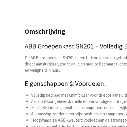
Omschrijving
ABB Groepenkast SN201 – Volledig B
De ABB groepenkast SN201 is een betrouwbare en gebruiks
direct aansluitklaar, zodat u tijd en moeite bespaart tijde
en veiligheid in huis.
Eigenschappen & Voordelen:
Volledig bedraad met 6mm²: klaar voor directe aansluit
Aansluitklaar geleverd: snelle en eenvoudige montage
Flexibele indeling: positie van componenten kan afwij
Aanpassing zonder meerprijs: posities van componente
Hoogwaardige ABB kwaliteit: voldoet aan de strengst
Extra voordeel: 10% korting wanneer wij de groepenka