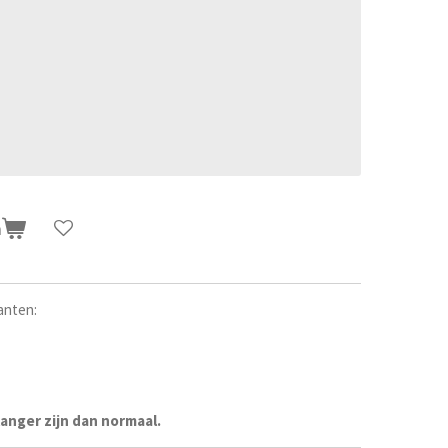
n
anten:
 langer zijn dan normaal.