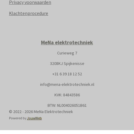
Privacy voorwaarden
Klachtenprocedure
MeNa elektrotechniek
Curieweg 7
3208KJ Spijkenisse
+31
6 39 18 12 52
info@mena-elektrotechniek.nl
KVK: 8
4843586
BTW: NL004026051B61
© 2022 - 2026 MeNa Elektrotechniek
Powered by
JouwWeb