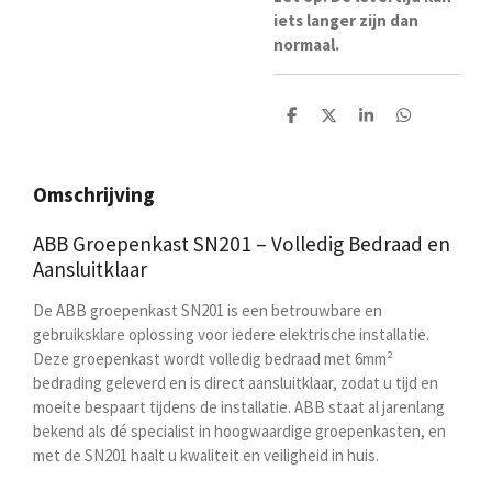
iets langer zijn dan
normaal.
D
D
S
D
e
e
h
e
l
e
a
l
e
l
r
e
n
e
n
Omschrijving
ABB Groepenkast SN201 – Volledig Bedraad en
Aansluitklaar
De ABB groepenkast SN201 is een betrouwbare en
gebruiksklare oplossing voor iedere elektrische installatie.
Deze groepenkast wordt volledig bedraad met 6mm²
bedrading geleverd en is direct aansluitklaar, zodat u tijd en
moeite bespaart tijdens de installatie. ABB staat al jarenlang
bekend als dé specialist in hoogwaardige groepenkasten, en
met de SN201 haalt u kwaliteit en veiligheid in huis.