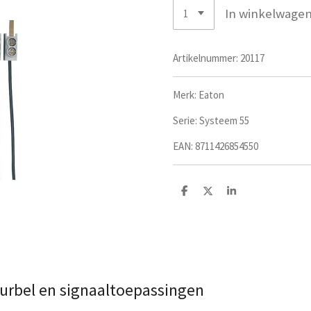
In winkelwage
Artikelnummer:
20117
Merk: Eaton
Serie:
Systeem 55
EAN:
8711426854550
D
D
S
e
e
h
l
e
a
e
l
r
n
e
deurbel en signaaltoepassingen