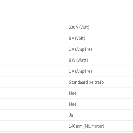
230 V (Volt)
8 V (Volt)
1 A (Ampère)
8 W (Watt)
1 A (Ampère)
Standaard beltrafo
Nee
Nee
Ja
146 mm (Millimeter)