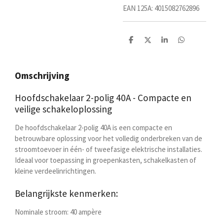
EAN 125A: 4015082762896
D
D
S
D
e
e
h
e
l
e
a
l
e
l
r
e
n
e
n
Omschrijving
Hoofdschakelaar 2-polig 40A - Compacte en
veilige schakeloplossing
De
hoofdschakelaar 2-polig 40A
is een compacte en
betrouwbare oplossing voor het volledig onderbreken van de
stroomtoevoer in één- of tweefasige elektrische installaties.
Ideaal voor toepassing in groepenkasten, schakelkasten of
kleine verdeelinrichtingen.
Belangrijkste kenmerken:
Nominale stroom:
40 ampère