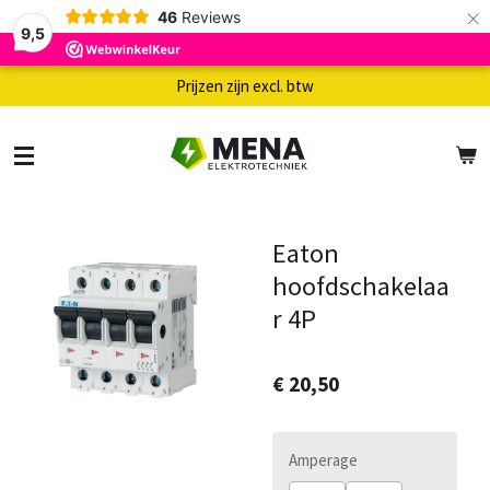
×
46
Reviews
9,5
Prijzen zijn excl. btw
Eaton
hoofdschakelaa
r 4P
€ 20,50
Amperage