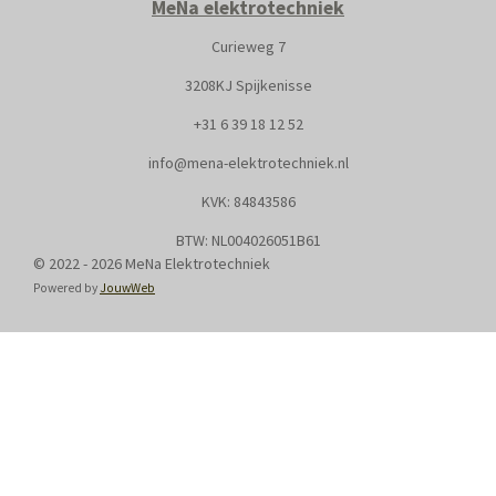
MeNa elektrotechniek
Curieweg 7
3208KJ Spijkenisse
+31
6 39 18 12 52
info@mena-elektrotechniek.nl
KVK: 8
4843586
BTW: NL004026051B61
© 2022 - 2026 MeNa Elektrotechniek
Powered by
JouwWeb