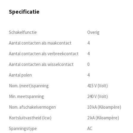
Specificatie
Schakelfunctie
Overig
Aantal contacten als maakcontact
4
Aantal contacten als verbreekcontact
4
Aantal contacten als wisselcontact
0
Aantal polen
4
Nom. (meet)spanning
415 V (Volt)
Min. meetspanning
240 V (Volt)
Nom. afschakelvermogen
10 kA (Kiloampère)
Kortsluitvastheid (Icw)
2 kA (Kiloampère)
Spanningstype
AC