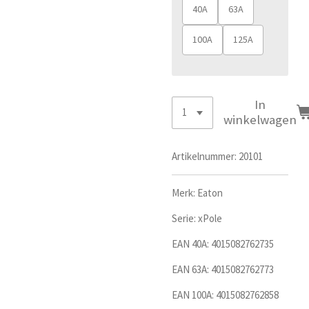
40A
63A
100A
125A
In
winkelwagen
Artikelnummer:
20101
Merk: Eaton
Serie: xPole
EAN 40A:
4015082762735
EAN 63A: 4015082762773
EAN 100A: 4015082762858