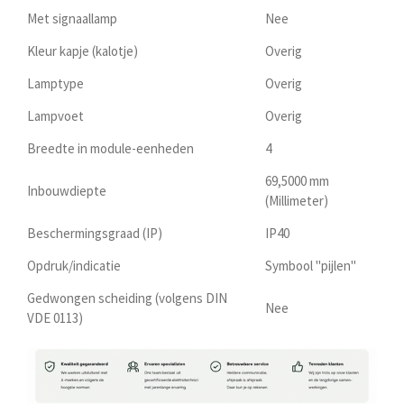
Met signaallamp
Nee
Kleur kapje (kalotje)
Overig
Lamptype
Overig
Lampvoet
Overig
Breedte in module-eenheden
4
69,5000 mm
Inbouwdiepte
(Millimeter)
Beschermingsgraad (IP)
IP40
Opdruk/indicatie
Symbool "pijlen"
Gedwongen scheiding (volgens DIN
Nee
VDE 0113)