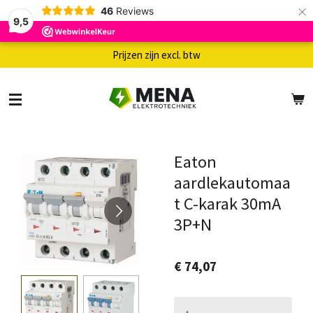
×
46
Reviews
9,5
Prijzen zijn excl. btw
Eaton
aardlekautomaa
t C-karak 30mA
3P+N
€ 74,07