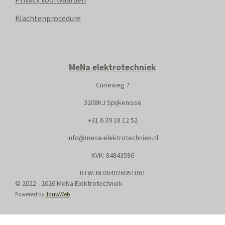
Klachtenprocedure
MeNa elektrotechniek
Curieweg 7
3208KJ Spijkenisse
+31
6 39 18 12 52
info@mena-elektrotechniek.nl
KVK: 8
4843586
BTW: NL004026051B61
© 2022 - 2026 MeNa Elektrotechniek
Powered by
JouwWeb