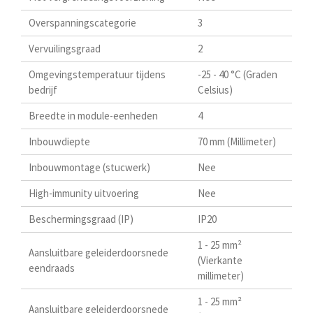
Overspanningscategorie
3
Vervuilingsgraad
2
Omgevingstemperatuur tijdens
-25 - 40 °C (Graden
bedrijf
Celsius)
Breedte in module-eenheden
4
Inbouwdiepte
70 mm (Millimeter)
Inbouwmontage (stucwerk)
Nee
High-immunity uitvoering
Nee
Beschermingsgraad (IP)
IP20
1 - 25 mm²
Aansluitbare geleiderdoorsnede
(Vierkante
eendraads
millimeter)
1 - 25 mm²
Aansluitbare geleiderdoorsnede