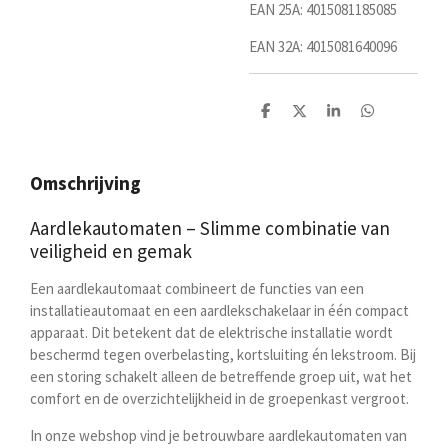
EAN 25A: 4015081185085
EAN 32A: 4015081640096
D
D
S
D
e
e
h
e
l
e
a
l
e
l
r
e
n
e
n
Omschrijving
Aardlekautomaten – Slimme combinatie van
veiligheid en gemak
Een aardlekautomaat combineert de functies van een
installatieautomaat en een aardlekschakelaar in één compact
apparaat. Dit betekent dat de elektrische installatie wordt
beschermd tegen
overbelasting, kortsluiting én lekstroom
. Bij
een storing schakelt alleen de betreffende groep uit, wat het
comfort en de overzichtelijkheid in de groepenkast vergroot.
In onze webshop vind je betrouwbare aardlekautomaten van