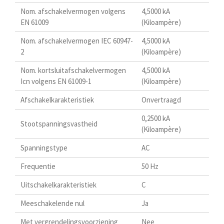
Nom. afschakelvermogen volgens
4,5000 kA
EN 61009
(Kiloampère)
Nom. afschakelvermogen IEC 60947-
4,5000 kA
2
(Kiloampère)
Nom. kortsluitafschakelvermogen
4,5000 kA
Icn volgens EN 61009-1
(Kiloampère)
Afschakelkarakteristiek
Onvertraagd
0,2500 kA
Stootspanningsvastheid
(Kiloampère)
Spanningstype
AC
Frequentie
50 Hz
Uitschakelkarakteristiek
C
Meeschakelende nul
Ja
Met vergrendelingsvoorziening
Nee