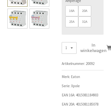
Amperage
16A
20A
25A
32A
In
winkelwagen
Artikelnummer:
20092
Merk: Eaton
Serie: Xpole
EAN 16A:
4015081184903
EAN 20A: 4015081185078