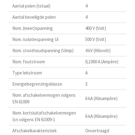
Aantal polen (totaal)
4
Aantal beveiligde polen
4
Nom. (meet)spanning
400 V (Volt)
Nom. isolatiespanning Ui
500 V (Volt)
Nom. stoothoudspanning (Uimp)
4 kV (Kilovolt)
Nom. foutstroom
0,1000 A (Ampère)
Type lekstroom
A
Energiebegrenzingsklasse
3
Nom. afschakelvermogen volgens
6 kA (Kiloampère)
EN 61009
Nom. kortsluitafschakelvermogen
6 kA (Kiloampère)
Icn volgens EN 61009-1
Afschakelkarakteristiek
Onvertraagd