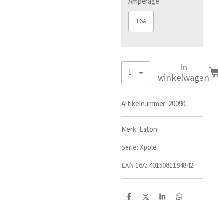
Amperage
16A
In
winkelwagen
Artikelnummer:
20090
Merk: Eaton
Serie: Xpole
EAN 16A:
4015081184842
D
D
S
D
e
e
h
e
l
e
a
l