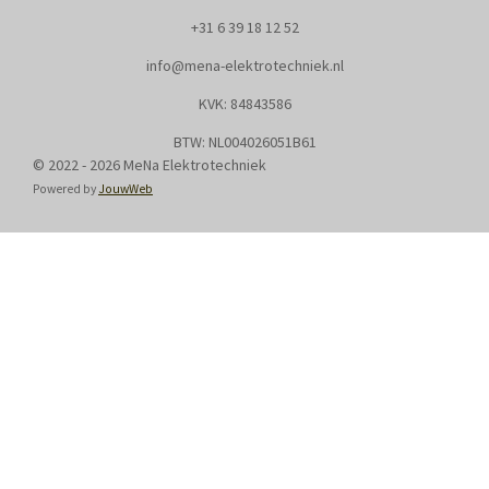
+31
6 39 18 12 52
info@mena-elektrotechniek.nl
KVK: 8
4843586
BTW: NL004026051B61
© 2022 - 2026 MeNa Elektrotechniek
Powered by
JouwWeb