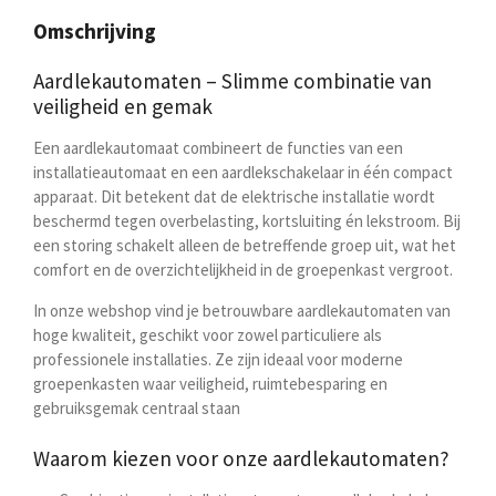
e
l
r
e
n
e
n
Omschrijving
Aardlekautomaten – Slimme combinatie van
veiligheid en gemak
Een aardlekautomaat combineert de functies van een
installatieautomaat en een aardlekschakelaar in één compact
apparaat. Dit betekent dat de elektrische installatie wordt
beschermd tegen
overbelasting, kortsluiting én lekstroom
. Bij
een storing schakelt alleen de betreffende groep uit, wat het
comfort en de overzichtelijkheid in de groepenkast vergroot.
In onze webshop vind je betrouwbare aardlekautomaten van
hoge kwaliteit, geschikt voor zowel particuliere als
professionele installaties. Ze zijn ideaal voor moderne
groepenkasten waar veiligheid, ruimtebesparing en
gebruiksgemak centraal staan
Waarom kiezen voor onze aardlekautomaten?