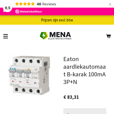
×
46
Reviews
9,5
Prijzen zijn excl. btw
Eaton
aardlekautomaa
t B-karak 100mA
3P+N
€ 83,31