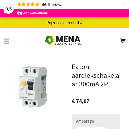
×
46
Reviews
9,5
Prijzen zijn excl. btw
Eaton
aardlekschakela
ar 300mA 2P
€ 74,07
Amperage