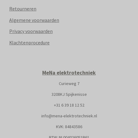
Retourneren
Algemene voorwaarden
Privacy voorwaarden
Klachtenprocedure
MeNa elektrotechniek
Curieweg 7
3208KJ Spijkenisse
+31
6 39 18 12 52
info@mena-elektrotechniek.nl
KVK: 8
4843586
BTW: NL004026051B61