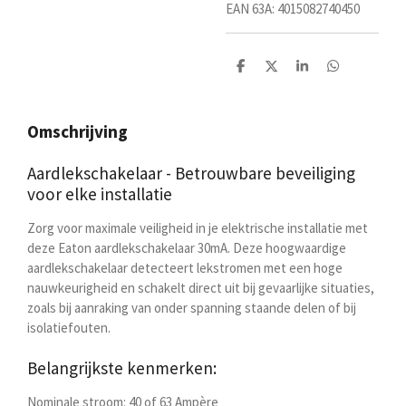
EAN 63A: 4015082740450
D
D
S
D
e
e
h
e
l
e
a
l
e
l
r
e
n
e
n
Omschrijving
Aardlekschakelaar - Betrouwbare beveiliging
voor elke installatie
Zorg voor maximale veiligheid in je elektrische installatie met
deze
Eaton aardlekschakelaar 30mA
. Deze hoogwaardige
aardlekschakelaar detecteert lekstromen met een hoge
nauwkeurigheid en schakelt direct uit bij gevaarlijke situaties,
zoals bij aanraking van onder spanning staande delen of bij
isolatiefouten.
Belangrijkste kenmerken:
Nominale stroom
: 40 of 63 Ampère