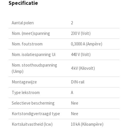
Specificatie
Aantal polen
2
Nom. (meet)spanning
230 V (Volt)
Nom. foutstroom
0,3000 A (Ampère)
Nom. isolatiespanning Ui
440 V (Volt)
Nom. stoothoudspanning
4 kV (Kilovolt)
(Uimp)
Montagewijze
DIN-rail
Type lekstroom
A
Selectieve bescherming
Nee
Kortstondigvertraagd type
Nee
Kortsluitvastheid (Icw)
10 kA (Kiloampère)