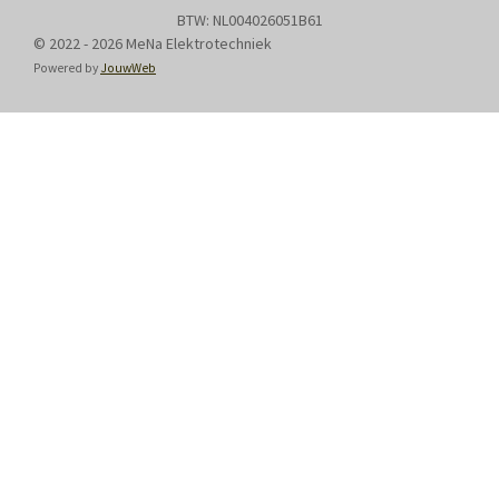
BTW: NL004026051B61
© 2022 - 2026 MeNa Elektrotechniek
Powered by
JouwWeb