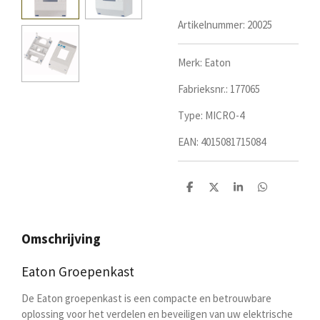
Artikelnummer:
20025
Merk: Eaton
Fabrieksnr.:
177065
Type: MICRO-4
EAN: 4015081715084
D
D
S
D
e
e
h
e
l
e
a
l
e
l
r
e
n
e
n
Omschrijving
Eaton Groepenkast
De Eaton groepenkast is een compacte en betrouwbare
oplossing voor het verdelen en beveiligen van uw elektrische