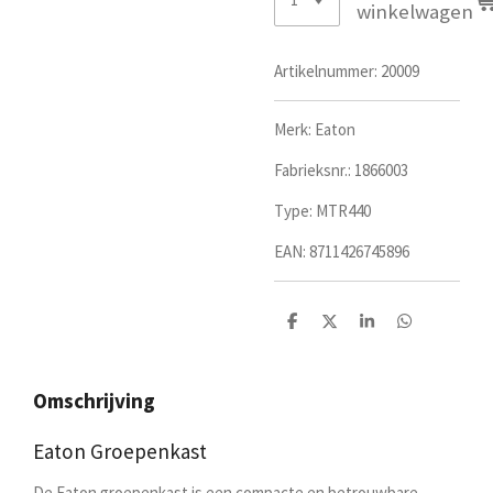
winkelwagen
Artikelnummer:
20009
Merk: Eaton
Fabrieksnr.:
1866003
Type:
MTR440
EAN:
8711426745896
D
D
S
D
e
e
h
e
l
e
a
l
e
l
r
e
n
e
n
Omschrijving
Eaton Groepenkast
De Eaton groepenkast is een compacte en betrouwbare