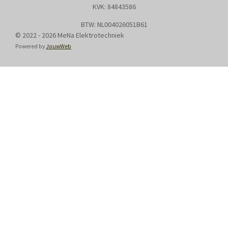
KVK: 8
4843586
BTW: NL004026051B61
© 2022 - 2026 MeNa Elektrotechniek
Powered by
JouwWeb