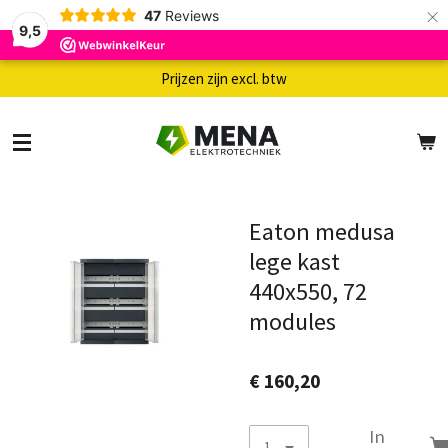
×
47
Reviews
9,5
Prijzen zijn excl. btw
Eaton medusa
lege kast
440x550, 72
modules
€ 160,20
In