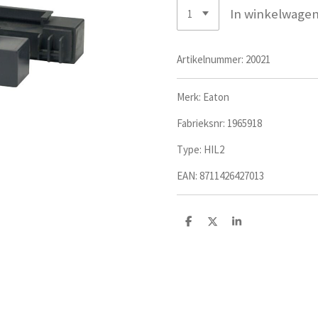
In winkelwage
Artikelnummer:
20021
Merk: Eaton
Fabrieksnr:
1965918
Type:
HIL2
EAN:
8711426427013
D
D
S
e
e
h
l
e
a
e
l
r
n
e