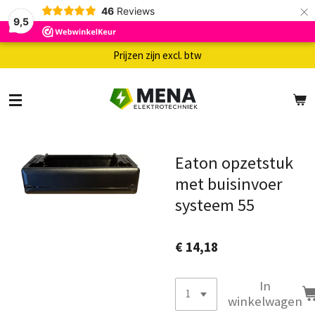
×
46
Reviews
9,5
Prijzen zijn excl. btw
Eaton opzetstuk
met buisinvoer
systeem 55
€ 14,18
In
winkelwagen