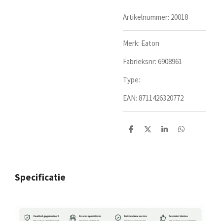
Artikelnummer:
20018
Merk: Eaton
Fabrieksnr:
6908961
Type:
EAN:
8711426320772
D
D
S
D
e
e
h
e
l
e
a
l
e
l
r
e
n
e
n
Specificatie