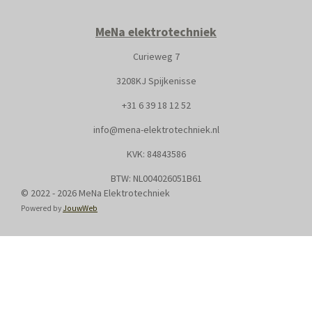
MeNa elektrotechniek
Curieweg 7
3208KJ Spijkenisse
+31
6 39 18 12 52
info@mena-elektrotechniek.nl
KVK: 8
4843586
BTW: NL004026051B61
© 2022 - 2026 MeNa Elektrotechniek
Powered by
JouwWeb