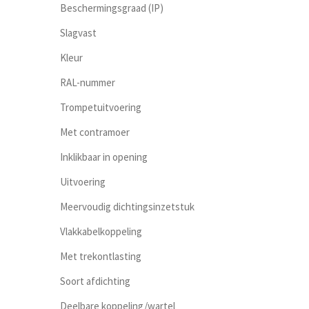
Beschermingsgraad (IP)
Slagvast
Kleur
RAL-nummer
Trompetuitvoering
Met contramoer
Inklikbaar in opening
Uitvoering
Meervoudig dichtingsinzetstuk
Vlakkabelkoppeling
Met trekontlasting
Soort afdichting
Deelbare koppeling/wartel