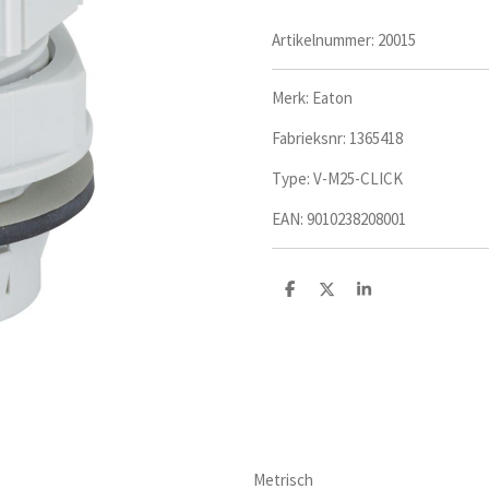
Artikelnummer:
20015
Merk: Eaton
Fabrieksnr:
1365418
Type:
V-M25-CLICK
EAN:
9010238208001
D
D
S
e
e
h
l
e
a
e
l
r
n
e
Metrisch