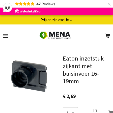
×
47
Reviews
9,5
Prijzen zijn excl. btw
Eaton inzetstuk
zijkant met
buisinvoer 16-
19mm
€ 2,69
In