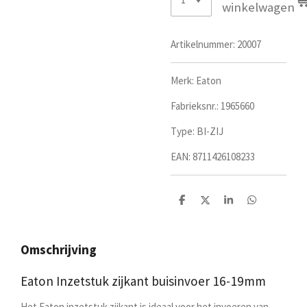
winkelwagen
Artikelnummer:
20007
Merk: Eaton
Fabrieksnr.:
1965660
Type: BI-ZIJ
EAN:
8711426108233
D
D
S
D
e
e
h
e
l
e
a
l
e
l
r
e
n
e
n
Omschrijving
Eaton Inzetstuk zijkant buisinvoer 16-19mm
Het Eaton inzetstuk zijkant is ideaal voor het invoeren van