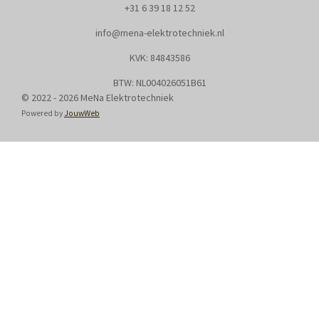
+31
6 39 18 12 52
info@mena-elektrotechniek.nl
KVK: 8
4843586
BTW: NL004026051B61
© 2022 - 2026 MeNa Elektrotechniek
Powered by
JouwWeb