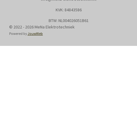
KVK: 8
4843586
BTW: NL004026051B61
© 2022 - 2026 MeNa Elektrotechniek
Powered by
JouwWeb