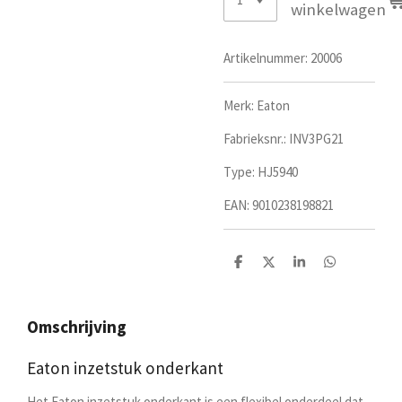
winkelwagen
Artikelnummer:
20006
Merk: Eaton
Fabrieksnr.:
INV3PG21
Type:
HJ5940
EAN:
9010238198821
D
D
S
D
e
e
h
e
l
e
a
l
e
l
r
e
n
e
n
Omschrijving
Eaton inzetstuk onderkant
Het Eaton inzetstuk onderkant is een flexibel onderdeel dat