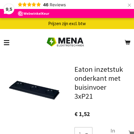
×
46
Reviews
9,5
Prijzen zijn excl. btw
Eaton inzetstuk
onderkant met
buisinvoer
3xP21
€ 1,52
In