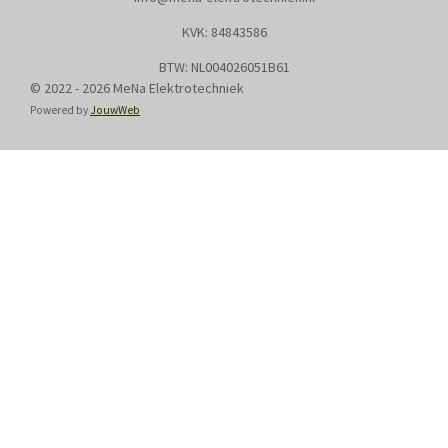
KVK: 8
4843586
BTW: NL004026051B61
© 2022 - 2026 MeNa Elektrotechniek
Powered by
JouwWeb