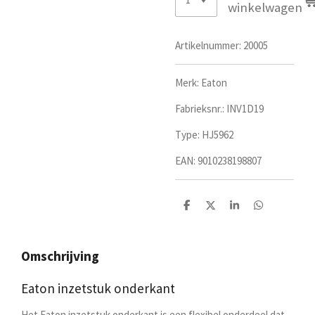
winkelwagen
Artikelnummer:
20005
Merk: Eaton
Fabrieksnr.:
INV1D19
Type:
HJ5962
EAN:
9010238198807
D
D
S
D
e
e
h
e
l
e
a
l
e
l
r
e
n
e
n
Omschrijving
Eaton inzetstuk onderkant
Het Eaton inzetstuk onderkant is een flexibel onderdeel dat