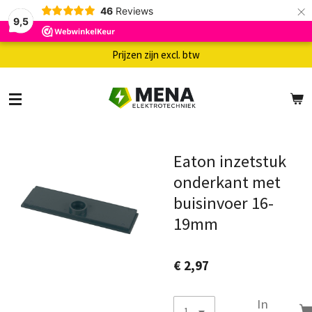
×
46
Reviews
9,5
Prijzen zijn excl. btw
Eaton inzetstuk
onderkant met
buisinvoer 16-
19mm
€ 2,97
In