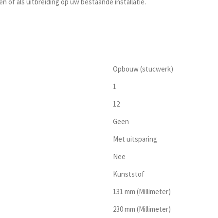
 of als uitbreiding op uw bestaande installatie.
Opbouw (stucwerk)
1
12
Geen
Met uitsparing
Nee
Kunststof
131 mm (Millimeter)
230 mm (Millimeter)