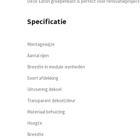
Deze Eaton groepenkast is perfect voor renovatieprojecten
Specificatie
Montagewijze
Aantal rijen
Breedte in module-eenheden
Soort afdekking
Uitvoering deksel
Transparant deksel/deur
Materiaal behuizing
Hoogte
Breedte