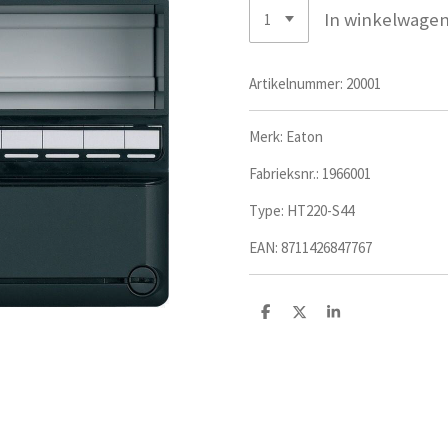
In winkelwage
Artikelnummer:
20001
Merk: Eaton
Fabrieksnr.:
1966001
Type:
HT220-S44
EAN:
8711426847767
D
D
S
e
e
h
l
e
a
e
l
r
n
e