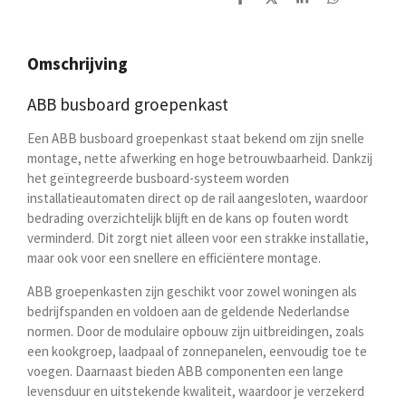
D
D
S
D
e
e
h
e
l
e
a
l
e
l
r
e
n
e
n
Omschrijving
ABB busboard groepenkast
Een ABB busboard groepenkast staat bekend om zijn snelle
montage, nette afwerking en hoge betrouwbaarheid. Dankzij
het geïntegreerde busboard-systeem worden
installatieautomaten direct op de rail aangesloten, waardoor
bedrading overzichtelijk blijft en de kans op fouten wordt
verminderd. Dit zorgt niet alleen voor een strakke installatie,
maar ook voor een snellere en efficiëntere montage.
ABB groepenkasten zijn geschikt voor zowel woningen als
bedrijfspanden en voldoen aan de geldende Nederlandse
normen. Door de modulaire opbouw zijn uitbreidingen, zoals
een kookgroep, laadpaal of zonnepanelen, eenvoudig toe te
voegen. Daarnaast bieden ABB componenten een lange
levensduur en uitstekende kwaliteit, waardoor je verzekerd