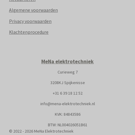
Algemene voorwaarden
Privacy voorwaarden
Klachtenprocedure
MeNa elektrotechniek
Curieweg 7
3208KJ Spijkenisse
+31
6 39 18 12 52
info@mena-elektrotechniek.nl
KVK: 8
4843586
BTW: NL004026051B61
© 2022 - 2026 MeNa Elektrotechniek