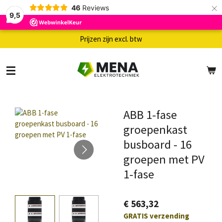
×
46
Reviews
9,5
Prijzen zijn excl. btw
ABB 1-fase
groepenkast
busboard - 16
groepen met PV
1-fase
€ 563,32
GRATIS verzending