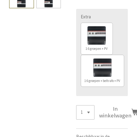
Extra
16 groepen + PV
16 groepen + beltrafo + PV
In
winkelwagen
Beschikbaar in de