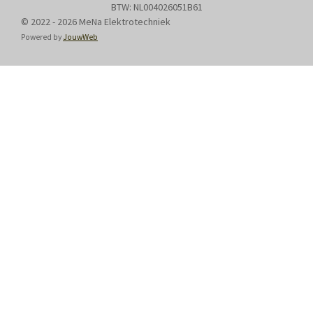
BTW: NL004026051B61
© 2022 - 2026 MeNa Elektrotechniek
Powered by
JouwWeb