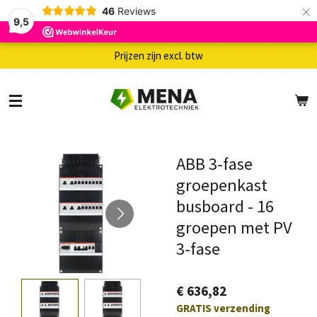
×
46
Reviews
9,5
Prijzen zijn excl. btw
ABB 3-fase
groepenkast
busboard - 16
groepen met PV
3-fase
€ 636,82
GRATIS verzending