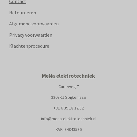
Contact
Retourneren
Algemene voorwaarden
Privacy voorwaarden
Klachtenprocedure
MeNa elektrotechniek
Curieweg 7
3208KJ Spijkenisse
+31
6 39 18 12 52
info@mena-elektrotechniek.nl
KVK: 8
4843586