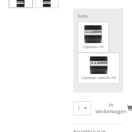
Extra
16 groepen + PV
16 groepen + beltrafo + PV
In
winkelwagen
Beschikbaar in de