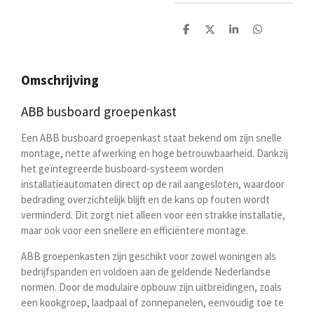
D
D
S
D
e
e
h
e
l
e
a
l
e
l
r
e
n
e
n
Omschrijving
ABB busboard groepenkast
Een ABB busboard groepenkast staat bekend om zijn snelle
montage, nette afwerking en hoge betrouwbaarheid. Dankzij
het geïntegreerde busboard-systeem worden
installatieautomaten direct op de rail aangesloten, waardoor
bedrading overzichtelijk blijft en de kans op fouten wordt
verminderd. Dit zorgt niet alleen voor een strakke installatie,
maar ook voor een snellere en efficiëntere montage.
ABB groepenkasten zijn geschikt voor zowel woningen als
bedrijfspanden en voldoen aan de geldende Nederlandse
normen. Door de modulaire opbouw zijn uitbreidingen, zoals
een kookgroep, laadpaal of zonnepanelen, eenvoudig toe te