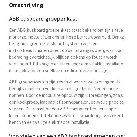
n
e
n
Omschrijving
ABB busboard groepenkast
Een ABB busboard groepenkast staat bekend om zijn snelle
montage, nette afwerking en hoge betrouwbaarheid. Dankzij
het geïntegreerde busboard-systeem worden
installatieautomaten direct op de rail aangesloten, waardoor
bedrading overzichtelijk blijft en de kans op fouten wordt
verminderd. Dit zorgt niet alleen voor een strakke installatie,
maar ook voor een snellere en efficiëntere montage.
ABB groepenkasten zijn geschikt voor zowel woningen als
bedrijfspanden en voldoen aan de geldende Nederlandse
normen. Door de modulaire opbouw zijn uitbreidingen, zoals
een kookgroep, laadpaal of zonnepanelen, eenvoudig toe te
voegen. Daarnaast bieden ABB componenten een lange
levensduur en uitstekende kwaliteit, waardoor je verzekerd
bent van een veilige elektrische installatie.
Voordelen van een ABB busboard groepenkast