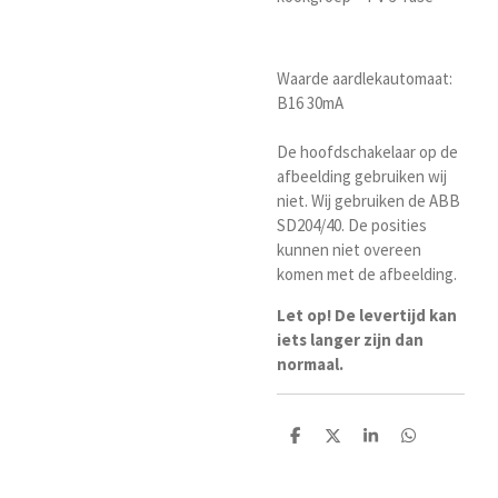
Waarde aardlekautomaat:
B16 30mA
De hoofdschakelaar op de
afbeelding gebruiken wij
niet. Wij gebruiken de ABB
SD204/40. De posities
kunnen niet overeen
komen met de afbeelding.
Let op! De levertijd kan
iets langer zijn dan
normaal.
D
D
S
D
e
e
h
e
l
e
a
l
e
l
r
e