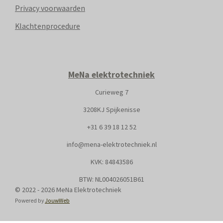
Privacy voorwaarden
Klachtenprocedure
MeNa elektrotechniek
Curieweg 7
3208KJ Spijkenisse
+31
6 39 18 12 52
info@mena-elektrotechniek.nl
KVK: 8
4843586
BTW: NL004026051B61
© 2022 - 2026 MeNa Elektrotechniek
Powered by
JouwWeb