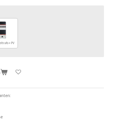
eltrafo + PV
n
anten:
se