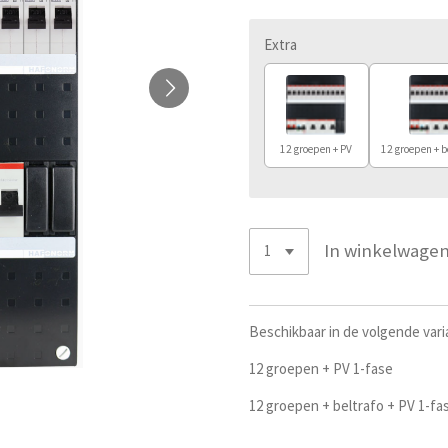
Extra
12 groepen + PV
12 groepen + b
In winkelwage
Beschikbaar in de volgende vari
12 groepen + PV 1-fase
12 groepen + beltrafo + PV 1-fa