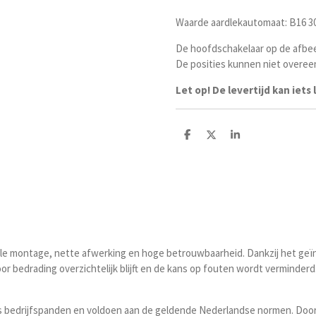
Waarde aardlekautomaat: B16 
De hoofdschakelaar op de afbee
De posities kunnen niet overee
Let op! De levertijd kan iets
D
D
S
e
e
h
l
e
a
e
l
r
n
e
lle montage, nette afwerking en hoge betrouwbaarheid. Dankzij het g
r bedrading overzichtelijk blijft en de kans op fouten wordt verminderd. 
 bedrijfspanden en voldoen aan de geldende Nederlandse normen. Door 