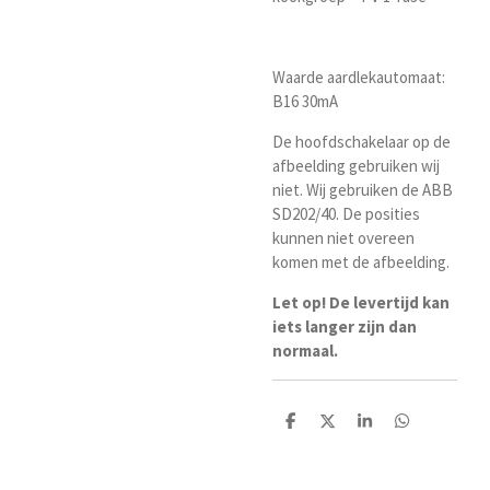
Waarde aardlekautomaat:
B16 30mA
De hoofdschakelaar op de
afbeelding gebruiken wij
niet. Wij gebruiken de ABB
SD202/40. De posities
kunnen niet overeen
komen met de afbeelding.
Let op! De levertijd kan
iets langer zijn dan
normaal.
D
D
S
D
e
e
h
e
l
e
a
l
e
l
r
e