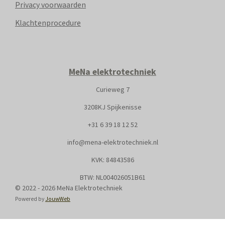
Privacy voorwaarden
Klachtenprocedure
MeNa elektrotechniek
Curieweg 7
3208KJ Spijkenisse
+31
6 39 18 12 52
info@mena-elektrotechniek.nl
KVK: 8
4843586
BTW: NL004026051B61
© 2022 - 2026 MeNa Elektrotechniek
Powered by
JouwWeb