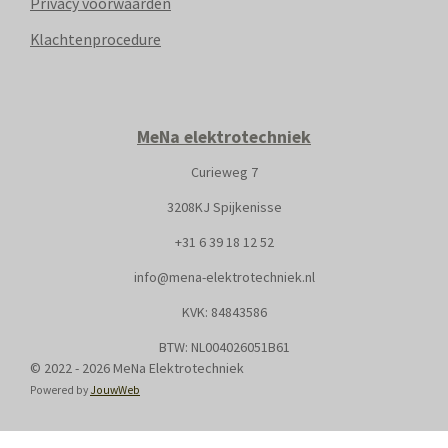
Privacy voorwaarden
Klachtenprocedure
MeNa elektrotechniek
Curieweg 7
3208KJ Spijkenisse
+31
6 39 18 12 52
info@mena-elektrotechniek.nl
KVK: 8
4843586
BTW: NL004026051B61
© 2022 - 2026 MeNa Elektrotechniek
Powered by
JouwWeb