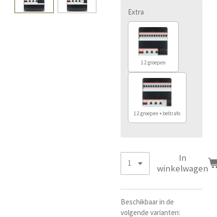
Extra
12 groepen
12 groepen + beltrafo
In
winkelwagen
Beschikbaar in de
volgende varianten: