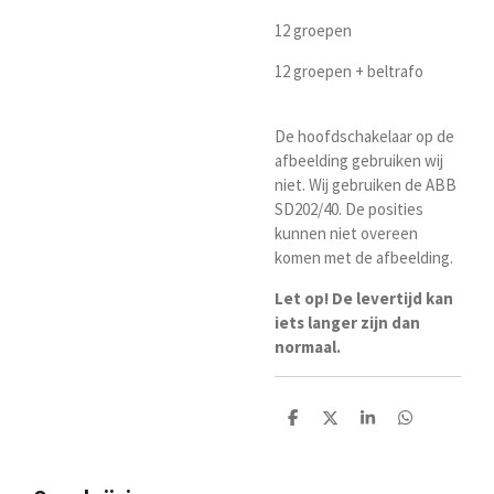
12 groepen
12 groepen + beltrafo
De hoofdschakelaar op de
afbeelding gebruiken wij
niet. Wij gebruiken de ABB
SD202/40. De posities
kunnen niet overeen
komen met de afbeelding.
Let op! De levertijd kan
iets langer zijn dan
normaal.
D
D
S
D
e
e
h
e
l
e
a
l
e
l
r
e
n
e
n