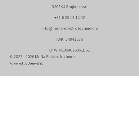
3208KJ Spijkenisse
+31
6 39 18 12 52
info@mena-elektrotechniek.nl
KVK: 8
4843586
BTW: NL004026051B61
© 2022 - 2026 MeNa Elektrotechniek
Powered by
JouwWeb