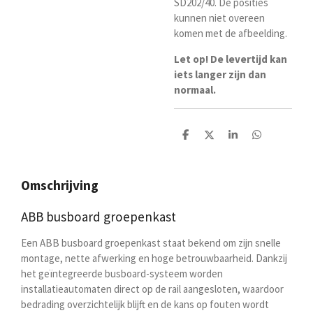
SD202/40. De posities
kunnen niet overeen
komen met de afbeelding.
Let op! De levertijd kan
iets langer zijn dan
normaal.
D
D
S
D
e
e
h
e
l
e
a
l
e
l
r
e
n
e
n
Omschrijving
ABB busboard groepenkast
Een ABB busboard groepenkast staat bekend om zijn snelle
montage, nette afwerking en hoge betrouwbaarheid. Dankzij
het geïntegreerde busboard-systeem worden
installatieautomaten direct op de rail aangesloten, waardoor
bedrading overzichtelijk blijft en de kans op fouten wordt