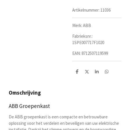
Artikelnummer:
11036
Merk: ABB
Fabrieksnr.:
1SPE007717F1020
EAN:
8712507119599
D
D
S
D
e
e
h
e
l
e
a
l
e
l
r
e
n
e
n
Omschrijving
ABB Groepenkast
De ABB groepenkast is een compacte en betrouwbare
oplossing voor het verdelen en beveiligen van uw elektrische
installatie. Dankzij het slimme ontwerp en de hoogwaardige