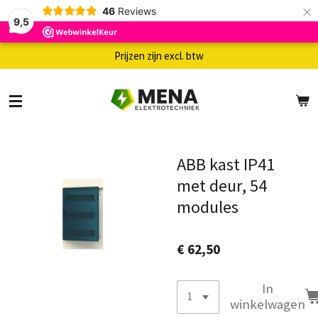
×
46
Reviews
9,5
Prijzen zijn excl. btw
ABB kast IP41
met deur, 54
modules
€ 62,50
In
winkelwagen