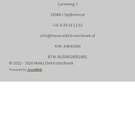
Curieweg 7
3208KJ Spijkenisse
+31
6 39 18 12 52
info@mena-elektrotechniek.nl
KVK: 8
4843586
BTW: NL004026051B61
© 2022 - 2026 MeNa Elektrotechniek
Powered by
JouwWeb