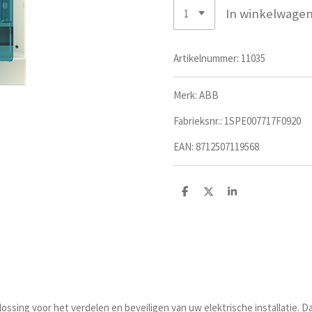
In winkelwage
Artikelnummer:
11035
Merk: ABB
Fabrieksnr.:
1SPE007717F0920
EAN:
8712507119568
D
D
S
e
e
h
l
e
a
e
l
r
n
e
sing voor het verdelen en beveiligen van uw elektrische installatie. 