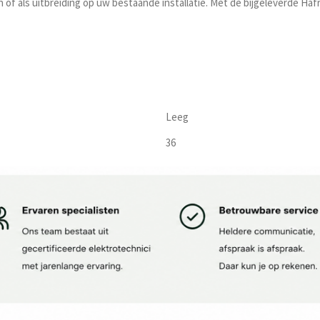
f als uitbreiding op uw bestaande installatie. Met de bijgeleverde Hafre
Leeg
36