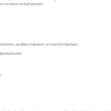
en en kleine bedrijfspanden.
automaten, aardlekschakelaars en hoofdschakelaars
llatiebehoefte
r