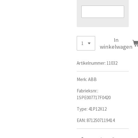
In
winkelwagen
Artikelnummer:
11032
Merk: ABB
Fabrieksnr.:
1SPE007717F0420
Type:
41P12X12
EAN:
8712507119414