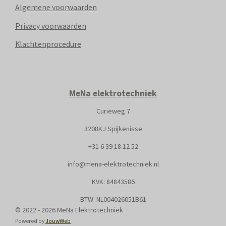
Algemene voorwaarden
Privacy voorwaarden
Klachtenprocedure
MeNa elektrotechniek
Curieweg 7
3208KJ Spijkenisse
+31
6 39 18 12 52
info@mena-elektrotechniek.nl
KVK: 8
4843586
BTW: NL004026051B61
© 2022 - 2026 MeNa Elektrotechniek
Powered by
JouwWeb