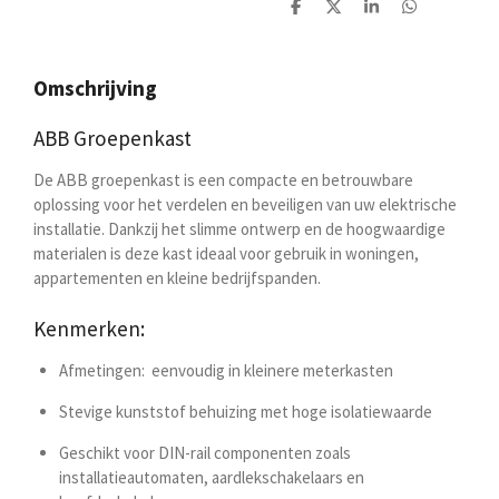
D
D
S
D
e
e
h
e
l
e
a
l
e
l
r
e
n
e
n
Omschrijving
ABB Groepenkast
De ABB groepenkast is een compacte en betrouwbare
oplossing voor het verdelen en beveiligen van uw elektrische
installatie. Dankzij het slimme ontwerp en de hoogwaardige
materialen is deze kast ideaal voor gebruik in woningen,
appartementen en kleine bedrijfspanden.
Kenmerken:
Afmetingen:
eenvoudig in kleinere meterkasten
Stevige kunststof behuizing met hoge isolatiewaarde
Geschikt voor DIN-rail componenten zoals
installatieautomaten, aardlekschakelaars en