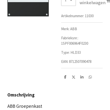
winkelwagen
Artikelnummer:
11030
Merk: ABB
Fabrieksnr.:
1SPF006964F0230
Type: HLD33
EAN:
8712507090478
D
D
S
D
e
e
h
e
l
e
a
l
e
l
r
e
n
e
n
Omschrijving
ABB Groepenkast