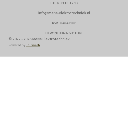
+31
6 39 18 12 52
info@mena-elektrotechniek.nl
KVK: 8
4843586
BTW: NL004026051B61
© 2022 - 2026 MeNa Elektrotechniek
Powered by
JouwWeb