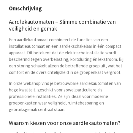
e
l
r
e
n
e
n
Omschrijving
Aardlekautomaten – Slimme combinatie van
veiligheid en gemak
Een aardlekautomaat combineert de functies van een
installatieautomaat en een aardlekschakelaar in één compact
apparaat. Dit betekent dat de elektrische installatie wordt
beschermd tegen
overbelasting, kortsluiting én lekstroom
. Bij
een storing schakelt alleen de betreffende groep uit, wat het
comfort en de overzichtelijkheid in de groepenkast vergroot.
In onze webshop vind je betrouwbare aardlekautomaten van
hoge kwaliteit, geschikt voor zowel particuliere als
professionele installaties. Ze zijn ideaal voor moderne
groepenkasten waar veiligheid, ruimtebesparing en
gebruiksgemak centraal staan.
Waarom kiezen voor onze aardlekautomaten?