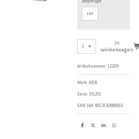
Amperage
16A
In
winkelwagen
Artikelnummer:
12209
Merk: ABB
Serie: DS201
EAN 16A:
8012542886815
D
D
S
D
e
e
h
e
l
e
a
l