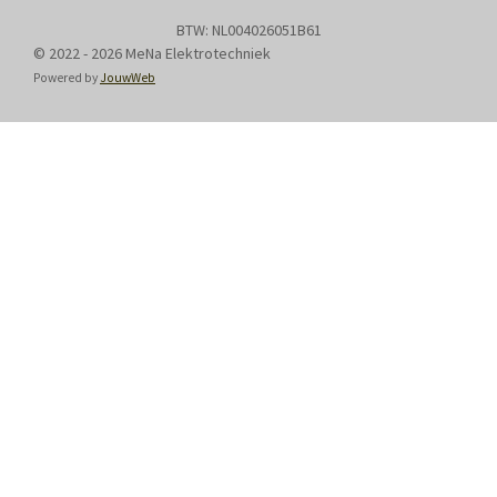
BTW: NL004026051B61
© 2022 - 2026 MeNa Elektrotechniek
Powered by
JouwWeb