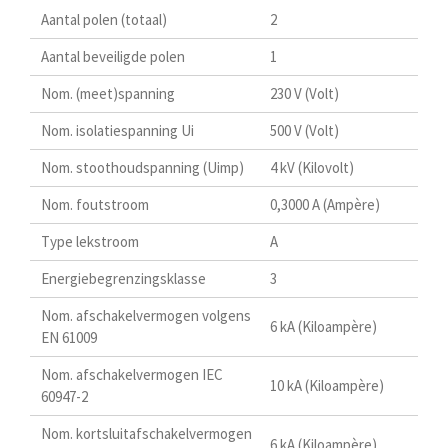
Aantal polen (totaal)
2
Aantal beveiligde polen
1
Nom. (meet)spanning
230 V (Volt)
Nom. isolatiespanning Ui
500 V (Volt)
Nom. stoothoudspanning (Uimp)
4 kV (Kilovolt)
Nom. foutstroom
0,3000 A (Ampère)
Type lekstroom
A
Energiebegrenzingsklasse
3
Nom. afschakelvermogen volgens
6 kA (Kiloampère)
EN 61009
Nom. afschakelvermogen IEC
10 kA (Kiloampère)
60947-2
Nom. kortsluitafschakelvermogen
6 kA (Kiloampère)