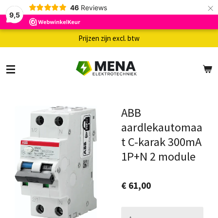
×
46
Reviews
9,5
Prijzen zijn excl. btw
ABB
aardlekautomaa
t C-karak 300mA
1P+N 2 module
€ 61,00