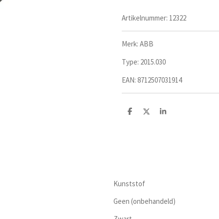
Artikelnummer:
12322
Merk: ABB
Type:
2015.030
EAN:
8712507031914
D
D
S
e
e
h
l
e
a
e
l
r
n
e
Kunststof
Geen (onbehandeld)
Zwart