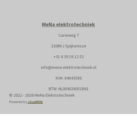
MeNa elektrotechniek
Curieweg 7
3208KJ Spijkenisse
+31
6 39 18 12 52
info@mena-elektrotechniek.nl
KVK: 8
4843586
BTW: NL004026051B61
© 2022 - 2026 MeNa Elektrotechniek
Powered by
JouwWeb