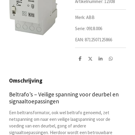
Artikelnummer:
12308
Merk: ABB
Serie:
0918.006
EAN:
8712507125866
D
D
S
D
e
e
h
e
l
e
a
l
e
l
r
e
n
e
n
Omschrijving
Beltrafo’s – Veilige spanning voor deurbel en
signaaltoepassingen
Een beltransformator, ook wel beltrafo genoemd, zet
netspanning om naar een veilige laagspanning voor de
voeding van een deurbel, gong of andere
signaaltoepassingen. Hierdoor wordt een betrouwbare