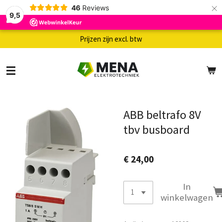
×
46
Reviews
9,5
Prijzen zijn excl. btw
ABB beltrafo 8V
tbv busboard
€ 24,00
In
winkelwagen