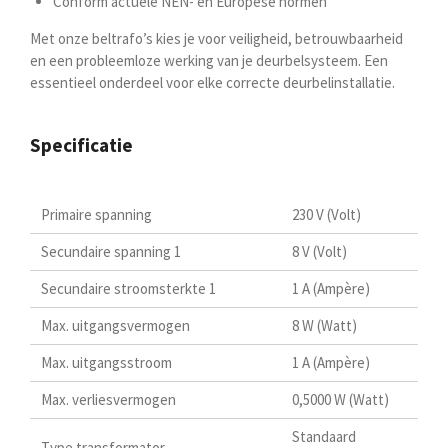
Conform actuele NEN- en Europese normen
Met onze beltrafo’s kies je voor veiligheid, betrouwbaarheid
en een probleemloze werking van je deurbelsysteem. Een
essentieel onderdeel voor elke correcte deurbelinstallatie.
Specificatie
Primaire spanning
230 V (Volt)
Secundaire spanning 1
8 V (Volt)
Secundaire stroomsterkte 1
1 A (Ampère)
Max. uitgangsvermogen
8 W (Watt)
Max. uitgangsstroom
1 A (Ampère)
Max. verliesvermogen
0,5000 W (Watt)
Standaard
Type transformator