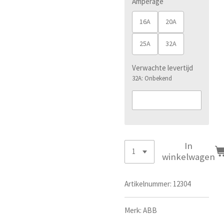
Amperage
16A
20A
25A
32A
Verwachte levertijd
32A: Onbekend
In
winkelwagen
Artikelnummer:
12304
Merk: ABB