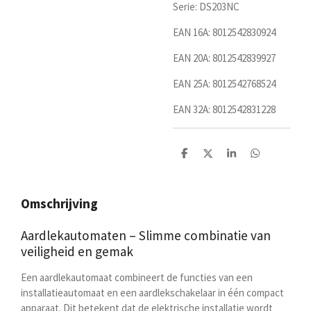
Serie: DS203NC
EAN 16A:
8012542830924
EAN 20A: 8012542839927
EAN 25A: 8012542768524
EAN 32A: 8012542831228
D
D
S
D
e
e
h
e
l
e
a
l
e
l
r
e
n
e
n
Omschrijving
Aardlekautomaten – Slimme combinatie van
veiligheid en gemak
Een aardlekautomaat combineert de functies van een
installatieautomaat en een aardlekschakelaar in één compact
apparaat. Dit betekent dat de elektrische installatie wordt