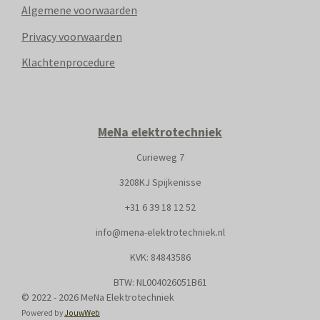
Algemene voorwaarden
Privacy voorwaarden
Klachtenprocedure
MeNa elektrotechniek
Curieweg 7
3208KJ Spijkenisse
+31
6 39 18 12 52
info@mena-elektrotechniek.nl
KVK: 8
4843586
BTW: NL004026051B61
© 2022 - 2026 MeNa Elektrotechniek
Powered by
JouwWeb