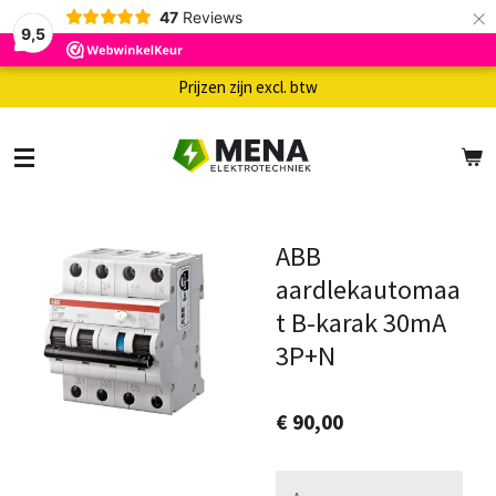
×
47
Reviews
9,5
Prijzen zijn excl. btw
ABB
aardlekautomaa
t B-karak 30mA
3P+N
€ 90,00