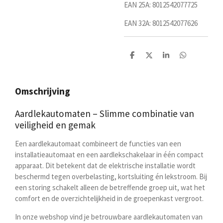
EAN 25A: 8012542077725
EAN 32A: 8012542077626
D
D
S
D
e
e
h
e
l
e
a
l
e
l
r
e
n
e
n
Omschrijving
Aardlekautomaten – Slimme combinatie van
veiligheid en gemak
Een aardlekautomaat combineert de functies van een
installatieautomaat en een aardlekschakelaar in één compact
apparaat. Dit betekent dat de elektrische installatie wordt
beschermd tegen
overbelasting, kortsluiting én lekstroom
. Bij
een storing schakelt alleen de betreffende groep uit, wat het
comfort en de overzichtelijkheid in de groepenkast vergroot.
In onze webshop vind je betrouwbare aardlekautomaten van