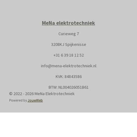
MeNa elektrotechniek
Curieweg 7
3208KJ Spijkenisse
+31
6 39 18 12 52
info@mena-elektrotechniek.nl
KVK: 8
4843586
BTW: NL004026051B61
© 2022 - 2026 MeNa Elektrotechniek
Powered by
JouwWeb