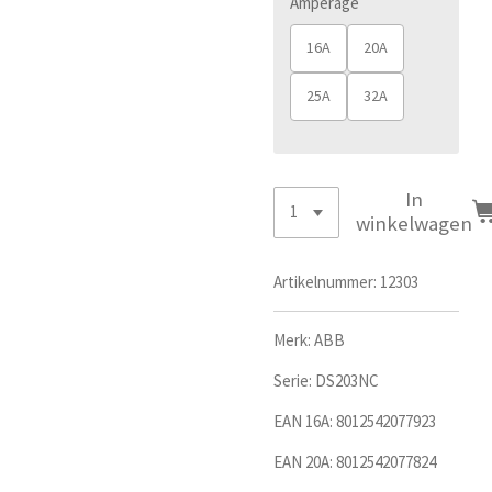
Amperage
16A
20A
25A
32A
In
winkelwagen
Artikelnummer:
12303
Merk: ABB
Serie: DS203NC
EAN 16A:
8012542077923
EAN 20A: 8012542077824