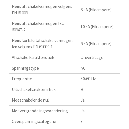
Nom. afschakelvermogen volgens
6 kA (Kiloampère)
EN 61009
Nom. afschakelvermogen IEC
10 kA (Kiloampère)
60947-2
Nom. kortsluitafschakelvermogen
6 kA (Kiloampère)
Icn volgens EN 61009-1
Afschakelkarakteristiek
Onvertraagd
Spanningstype
AC
Frequentie
50/60 Hz
Uitschakelkarakteristiek
B
Meeschakelende nul
Ja
Met vergrendelingsvoorziening
Ja
Overspanningscategorie
3