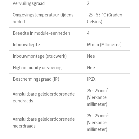
Vervuilingsgraad
2
Omgevingstemperatuur tijdens
-25 - 55 °C (Graden
bedrijf
Celsius)
Breedte in module-eenheden
4
Inbouwdiepte
69 mm (Millimeter)
Inbouwmontage (stucwerk)
Nee
High-immunity uitvoering
Nee
Beschermingsgraad (IP)
IP2X
25 - 25 mm²
Aansluitbare geleiderdoorsnede
(Vierkante
eendraads
millimeter)
25 - 25 mm²
Aansluitbare geleiderdoorsnede
(Vierkante
meerdraads
millimeter)