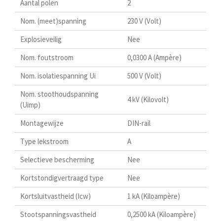
Aantal polen
2
Nom. (meet)spanning
230 V (Volt)
Explosieveilig
Nee
Nom. foutstroom
0,0300 A (Ampère)
Nom. isolatiespanning Ui
500 V (Volt)
Nom. stoothoudspanning
4 kV (Kilovolt)
(Uimp)
Montagewijze
DIN-rail
Type lekstroom
A
Selectieve bescherming
Nee
Kortstondigvertraagd type
Nee
Kortsluitvastheid (Icw)
1 kA (Kiloampère)
Stootspanningsvastheid
0,2500 kA (Kiloampère)