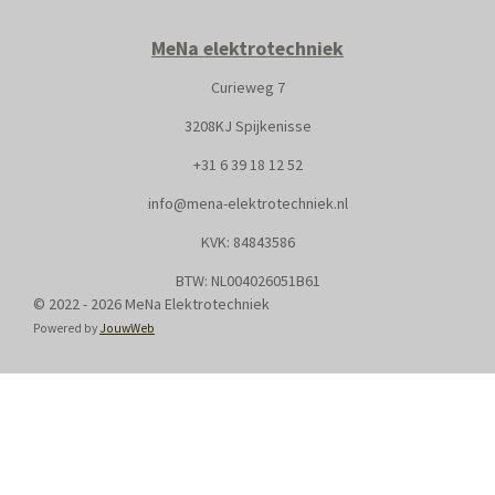
MeNa elektrotechniek
Curieweg 7
3208KJ Spijkenisse
+31
6 39 18 12 52
info@mena-elektrotechniek.nl
KVK: 8
4843586
BTW: NL004026051B61
© 2022 - 2026 MeNa Elektrotechniek
Powered by
JouwWeb