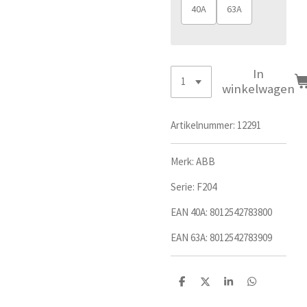
40A
63A
In
winkelwagen
Artikelnummer:
12291
Merk: ABB
Serie:
F204
EAN 40A:
8012542783800
EAN 63A: 8012542783909
D
D
S
D
e
e
h
e
l
e
a
l