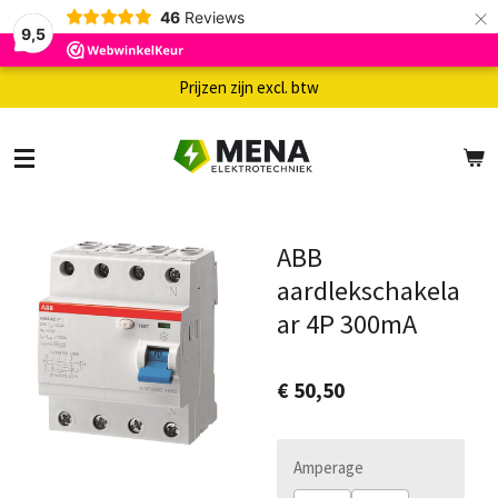
×
46
Reviews
9,5
Prijzen zijn excl. btw
ABB
aardlekschakela
ar 4P 300mA
€ 50,50
Amperage