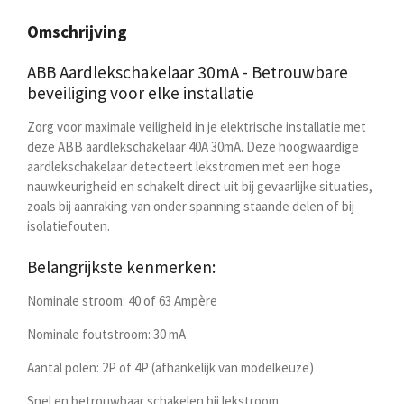
e
l
r
e
n
e
n
Omschrijving
ABB Aardlekschakelaar 30mA - Betrouwbare
beveiliging voor elke installatie
Zorg voor maximale veiligheid in je elektrische installatie met
deze
ABB aardlekschakelaar 40A 30mA
. Deze hoogwaardige
aardlekschakelaar detecteert lekstromen met een hoge
nauwkeurigheid en schakelt direct uit bij gevaarlijke situaties,
zoals bij aanraking van onder spanning staande delen of bij
isolatiefouten.
Belangrijkste kenmerken:
Nominale stroom
: 40 of 63 Ampère
Nominale foutstroom
: 30 mA
Aantal polen
: 2P of 4P (afhankelijk van modelkeuze)
Snel en betrouwbaar schakelen
bij lekstroom