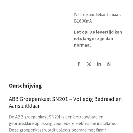
Waarde aardlekautomaat:
B16 30mA
Let op! De levertijd kan
iets langer zijn dan
normaal.
D
D
S
D
e
e
h
e
l
e
a
l
e
l
r
e
n
e
n
Omschrijving
ABB Groepenkast SN201 – Volledig Bedraad en
Aansluitklaar
De ABB groepenkast SN201 is een betrouwbare en
gebruiksklare oplossing voor iedere elektrische installatie.
Deze groepenkast wordt volledig bedraad met 6mm²