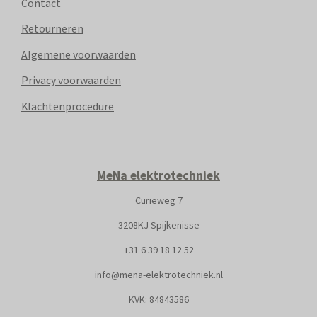
Contact
Retourneren
Algemene voorwaarden
Privacy voorwaarden
Klachtenprocedure
MeNa elektrotechniek
Curieweg 7
3208KJ Spijkenisse
+31
6 39 18 12 52
info@mena-elektrotechniek.nl
KVK: 8
4843586