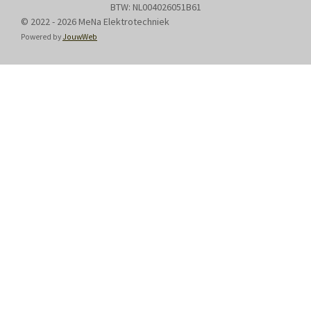
BTW: NL004026051B61
© 2022 - 2026 MeNa Elektrotechniek
Powered by
JouwWeb