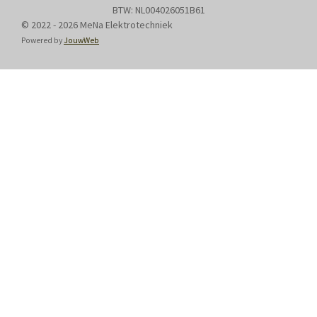
BTW: NL004026051B61
© 2022 - 2026 MeNa Elektrotechniek
Powered by
JouwWeb