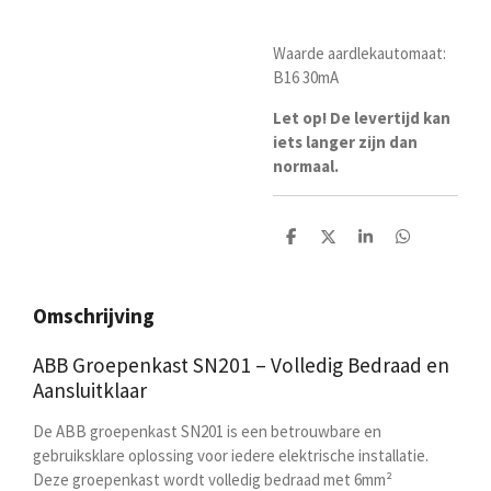
Waarde aardlekautomaat:
B16 30mA
Let op! De levertijd kan
iets langer zijn dan
normaal.
D
D
S
D
e
e
h
e
l
e
a
l
e
l
r
e
n
e
n
Omschrijving
ABB Groepenkast SN201 – Volledig Bedraad en
Aansluitklaar
De ABB groepenkast SN201 is een betrouwbare en
gebruiksklare oplossing voor iedere elektrische installatie.
Deze groepenkast wordt volledig bedraad met 6mm²