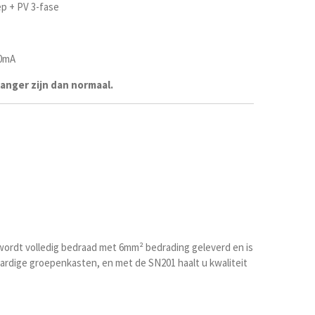
ep + PV 3-fase
30mA
 langer zijn dan normaal.
wordt volledig bedraad met 6mm² bedrading geleverd en is
gwaardige groepenkasten, en met de SN201 haalt u kwaliteit