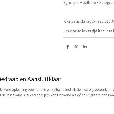
8 groepen + beltrafo + kookgro
Waarde aardlekautomaat: B16 
Let op! De levertijd kan iets
D
D
S
e
e
h
l
e
a
e
l
r
n
e
edraad en Aansluitklaar
klare oplossing voor iedere elektrische installatie. Deze groepenkast 
ns de installatie. ABB staat al jarenlang bekend als dé specialist in hoo