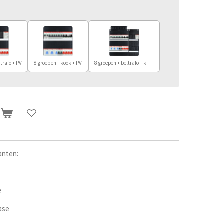
trafo + PV
8 groepen + kook + PV
8 groepen + beltrafo + kook + PV
n
anten:
e
ase