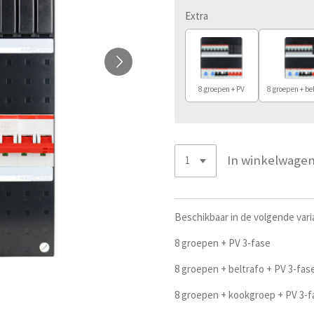
Extra
8 groepen + PV
8 groepen + bel
In winkelwage
Beschikbaar in de volgende vari
8 groepen + PV 3-fase
8 groepen + beltrafo + PV 3-fas
8 groepen + kookgroep + PV 3-f