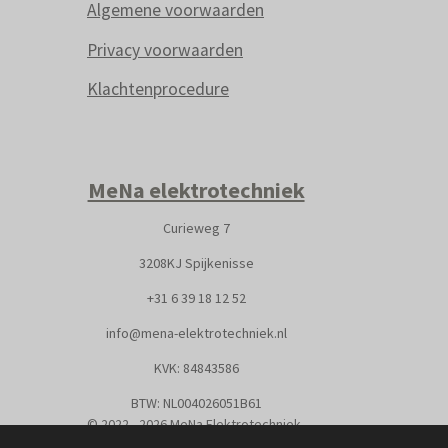
Algemene voorwaarden
Privacy voorwaarden
Klachtenprocedure
MeNa elektrotechniek
Curieweg 7
3208KJ Spijkenisse
+31
6 39 18 12 52
info@mena-elektrotechniek.nl
KVK: 8
4843586
BTW: NL004026051B61
© 2022 - 2026 MeNa Elektrotechniek