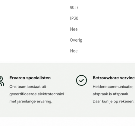
9017
IP20
Nee
Overig
Nee