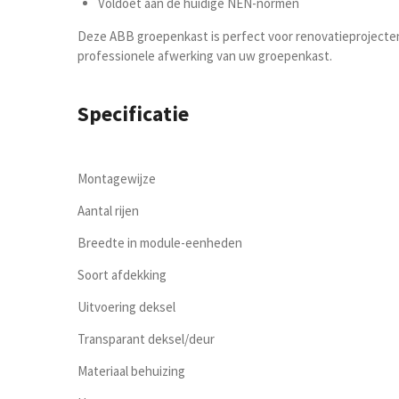
Voldoet aan de huidige NEN-normen
Deze ABB groepenkast is perfect voor renovatieprojecten o
professionele afwerking van uw groepenkast.
Specificatie
Montagewijze
Aantal rijen
Breedte in module-eenheden
Soort afdekking
Uitvoering deksel
Transparant deksel/deur
Materiaal behuizing