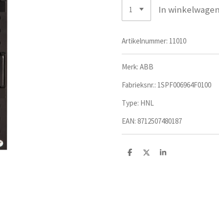
In winkelwage
Artikelnummer:
11010
Merk: ABB
Fabrieksnr.: 1SPF006964F0100
Type: HNL
EAN: 8712507480187
D
D
S
e
e
h
l
e
a
e
l
r
n
e