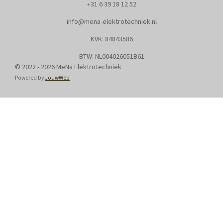
+31
6 39 18 12 52
info@mena-elektrotechniek.nl
KVK: 8
4843586
BTW: NL004026051B61
© 2022 - 2026 MeNa Elektrotechniek
Powered by
JouwWeb