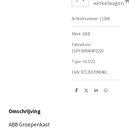
winkelwagen
Artikelnummer:
11006
Merk: ABB
Fabrieksnr.:
1SPF006964F0220
Type: HLD22
EAN: 8712507090461
D
D
S
D
e
e
h
e
l
e
a
l
e
l
r
e
n
e
n
Omschrijving
ABB Groepenkast