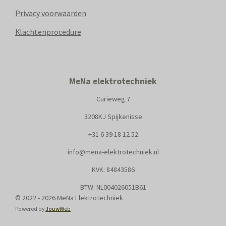
Privacy voorwaarden
Klachtenprocedure
MeNa elektrotechniek
Curieweg 7
3208KJ Spijkenisse
+31
6 39 18 12 52
info@mena-elektrotechniek.nl
KVK: 8
4843586
BTW: NL004026051B61
© 2022 - 2026 MeNa Elektrotechniek
Powered by
JouwWeb