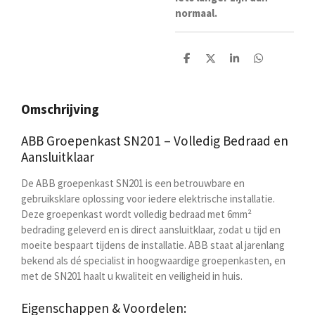
normaal.
D
D
S
D
e
e
h
e
l
e
a
l
e
l
r
e
n
e
n
Omschrijving
ABB Groepenkast SN201 – Volledig Bedraad en
Aansluitklaar
De ABB groepenkast SN201 is een betrouwbare en
gebruiksklare oplossing voor iedere elektrische installatie.
Deze groepenkast wordt volledig bedraad met 6mm²
bedrading geleverd en is direct aansluitklaar, zodat u tijd en
moeite bespaart tijdens de installatie. ABB staat al jarenlang
bekend als dé specialist in hoogwaardige groepenkasten, en
met de SN201 haalt u kwaliteit en veiligheid in huis.
Eigenschappen & Voordelen: