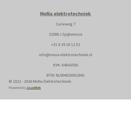
MeNa elektrotechniek
Curieweg 7
3208KJ Spijkenisse
+31
6 39 18 12 52
info@mena-elektrotechniek.nl
KVK: 8
4843586
BTW: NL004026051B61
© 2022 - 2026 MeNa Elektrotechniek
Powered by
JouwWeb