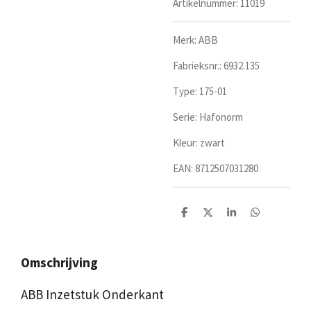
Artikelnummer:
11019
Merk: ABB
Fabrieksnr.: 6932.135
Type: 175-01
Serie: Hafonorm
Kleur: zwart
EAN: 8712507031280
D
D
S
D
e
e
h
e
l
e
a
l
e
l
r
e
n
e
n
Omschrijving
ABB Inzetstuk Onderkant